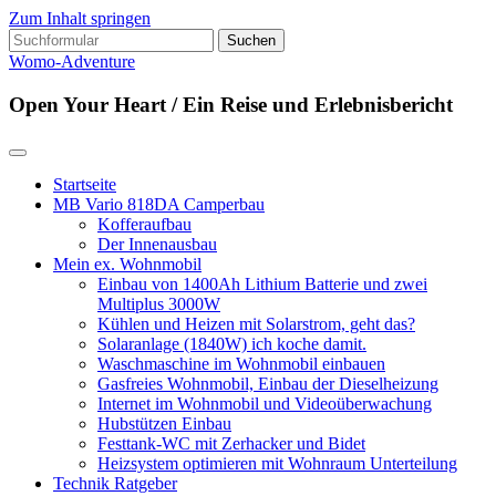
Zum Inhalt springen
Suchen
nach:
Womo-Adventure
Open Your Heart / Ein Reise und Erlebnisbericht
Startseite
MB Vario 818DA Camperbau
Kofferaufbau
Der Innenausbau
Mein ex. Wohnmobil
Einbau von 1400Ah Lithium Batterie und zwei
Multiplus 3000W
Kühlen und Heizen mit Solarstrom, geht das?
Solaranlage (1840W) ich koche damit.
Waschmaschine im Wohnmobil einbauen
Gasfreies Wohnmobil, Einbau der Dieselheizung
Internet im Wohnmobil und Videoüberwachung
Hubstützen Einbau
Festtank-WC mit Zerhacker und Bidet
Heizsystem optimieren mit Wohnraum Unterteilung
Technik Ratgeber