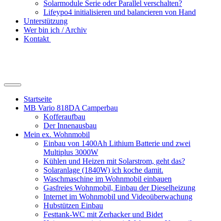
Solarmodule Serie oder Parallel verschalten?
Lifeypo4 initialisieren und balancieren von Hand
Unterstützung
Wer bin ich / Archiv
Kontakt
Suchfeld
ein-/ausblenden
Startseite
MB Vario 818DA Camperbau
Kofferaufbau
Der Innenausbau
Mein ex. Wohnmobil
Einbau von 1400Ah Lithium Batterie und zwei
Multiplus 3000W
Kühlen und Heizen mit Solarstrom, geht das?
Solaranlage (1840W) ich koche damit.
Waschmaschine im Wohnmobil einbauen
Gasfreies Wohnmobil, Einbau der Dieselheizung
Internet im Wohnmobil und Videoüberwachung
Hubstützen Einbau
Festtank-WC mit Zerhacker und Bidet