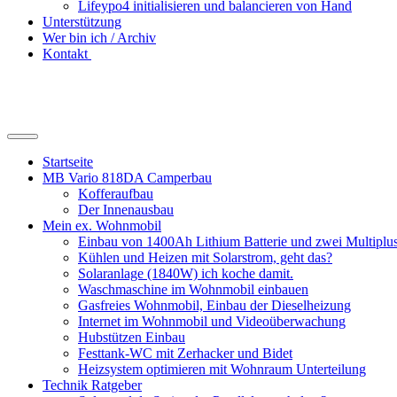
Lifeypo4 initialisieren und balancieren von Hand
Unterstützung
Wer bin ich / Archiv
Kontakt
Suchfeld
ein-/ausblenden
Startseite
MB Vario 818DA Camperbau
Kofferaufbau
Der Innenausbau
Mein ex. Wohnmobil
Einbau von 1400Ah Lithium Batterie und zwei Multipl
Kühlen und Heizen mit Solarstrom, geht das?
Solaranlage (1840W) ich koche damit.
Waschmaschine im Wohnmobil einbauen
Gasfreies Wohnmobil, Einbau der Dieselheizung
Internet im Wohnmobil und Videoüberwachung
Hubstützen Einbau
Festtank-WC mit Zerhacker und Bidet
Heizsystem optimieren mit Wohnraum Unterteilung
Technik Ratgeber