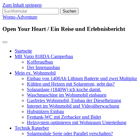
Zum Inhalt springen
Suchen
nach:
Womo-Adventure
Open Your Heart / Ein Reise und Erlebnisbericht
Startseite
MB Vario 818DA Camperbau
Kofferaufbau
Der Innenausbau
Mein ex. Wohnmobil
Einbau von 1400Ah Lithium Batterie und zwei Multipl
Kühlen und Heizen mit Solarstrom, geht das?
Solaranlage (1840W) ich koche damit.
Waschmaschine im Wohnmobil einbauen
Gasfreies Wohnmobil, Einbau der Dieselheizung
Internet im Wohnmobil und Videoüberwachung
Hubstützen Einbau
Festtank-WC mit Zerhacker und Bidet
Heizsystem optimieren mit Wohnraum Unterteilung
Technik Ratgeber
Solarmodule Serie oder Parallel verschalten?