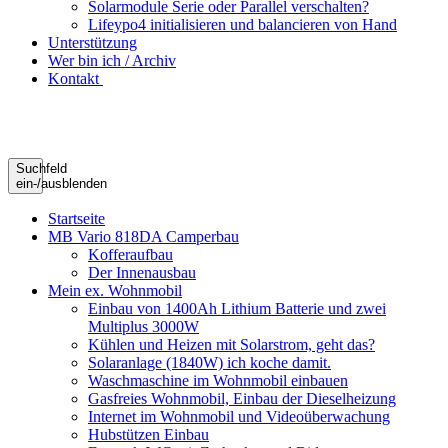
Solarmodule Serie oder Parallel verschalten?
Lifeypo4 initialisieren und balancieren von Hand
Unterstützung
Wer bin ich / Archiv
Kontakt
Suchfeld
ein-/ausblenden
Startseite
MB Vario 818DA Camperbau
Kofferaufbau
Der Innenausbau
Mein ex. Wohnmobil
Einbau von 1400Ah Lithium Batterie und zwei
Multiplus 3000W
Kühlen und Heizen mit Solarstrom, geht das?
Solaranlage (1840W) ich koche damit.
Waschmaschine im Wohnmobil einbauen
Gasfreies Wohnmobil, Einbau der Dieselheizung
Internet im Wohnmobil und Videoüberwachung
Hubstützen Einbau