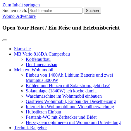
Zum Inhalt springen
Suchen nach:
Womo-Adventure
Open Your Heart / Ein Reise und Erlebnisbericht
Startseite
MB Vario 818DA Camperbau
Kofferaufbau
Der Innenausbau
Mein ex. Wohnmobil
Einbau von 1400Ah Lithium Batterie und zwei
Multiplus 3000W
Kühlen und Heizen mit Solarstrom, geht das?
Solaranlage (1840W) ich koche damit.
Waschmaschine im Wohnmobil einbauen
Gasfreies Wohnmobil, Einbau der Dieselheizung
Internet im Wohnmobil und Videoüberwachung
Hubstützen Einbau
Festtank-WC mit Zerhacker und Bidet
Heizsystem optimieren mit Wohnraum Unterteilung
Technik Ratgeber