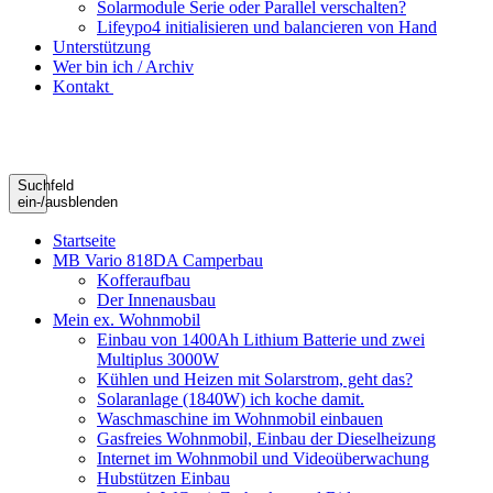
Solarmodule Serie oder Parallel verschalten?
Lifeypo4 initialisieren und balancieren von Hand
Unterstützung
Wer bin ich / Archiv
Kontakt
Suchfeld
ein-/ausblenden
Startseite
MB Vario 818DA Camperbau
Kofferaufbau
Der Innenausbau
Mein ex. Wohnmobil
Einbau von 1400Ah Lithium Batterie und zwei
Multiplus 3000W
Kühlen und Heizen mit Solarstrom, geht das?
Solaranlage (1840W) ich koche damit.
Waschmaschine im Wohnmobil einbauen
Gasfreies Wohnmobil, Einbau der Dieselheizung
Internet im Wohnmobil und Videoüberwachung
Hubstützen Einbau