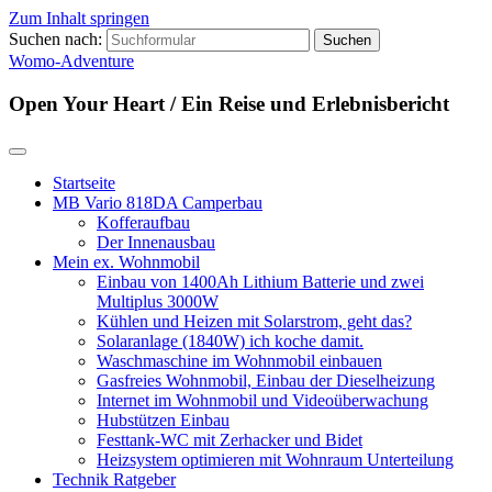
Zum Inhalt springen
Suchen nach:
Womo-Adventure
Open Your Heart / Ein Reise und Erlebnisbericht
Startseite
MB Vario 818DA Camperbau
Kofferaufbau
Der Innenausbau
Mein ex. Wohnmobil
Einbau von 1400Ah Lithium Batterie und zwei
Multiplus 3000W
Kühlen und Heizen mit Solarstrom, geht das?
Solaranlage (1840W) ich koche damit.
Waschmaschine im Wohnmobil einbauen
Gasfreies Wohnmobil, Einbau der Dieselheizung
Internet im Wohnmobil und Videoüberwachung
Hubstützen Einbau
Festtank-WC mit Zerhacker und Bidet
Heizsystem optimieren mit Wohnraum Unterteilung
Technik Ratgeber