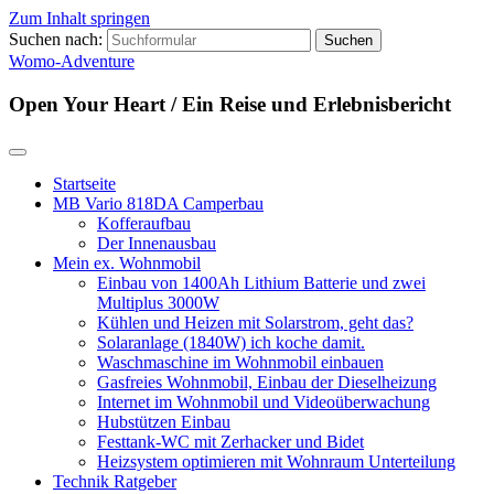
Zum Inhalt springen
Suchen nach:
Womo-Adventure
Open Your Heart / Ein Reise und Erlebnisbericht
Startseite
MB Vario 818DA Camperbau
Kofferaufbau
Der Innenausbau
Mein ex. Wohnmobil
Einbau von 1400Ah Lithium Batterie und zwei
Multiplus 3000W
Kühlen und Heizen mit Solarstrom, geht das?
Solaranlage (1840W) ich koche damit.
Waschmaschine im Wohnmobil einbauen
Gasfreies Wohnmobil, Einbau der Dieselheizung
Internet im Wohnmobil und Videoüberwachung
Hubstützen Einbau
Festtank-WC mit Zerhacker und Bidet
Heizsystem optimieren mit Wohnraum Unterteilung
Technik Ratgeber