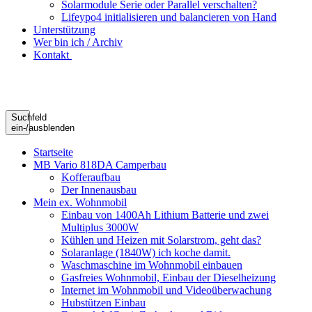
Solarmodule Serie oder Parallel verschalten?
Lifeypo4 initialisieren und balancieren von Hand
Unterstützung
Wer bin ich / Archiv
Kontakt
Suchfeld
ein-/ausblenden
Startseite
MB Vario 818DA Camperbau
Kofferaufbau
Der Innenausbau
Mein ex. Wohnmobil
Einbau von 1400Ah Lithium Batterie und zwei
Multiplus 3000W
Kühlen und Heizen mit Solarstrom, geht das?
Solaranlage (1840W) ich koche damit.
Waschmaschine im Wohnmobil einbauen
Gasfreies Wohnmobil, Einbau der Dieselheizung
Internet im Wohnmobil und Videoüberwachung
Hubstützen Einbau