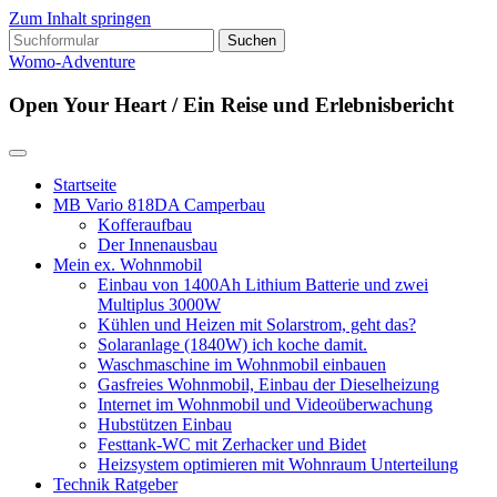
Zum Inhalt springen
Suchen
nach:
Womo-Adventure
Open Your Heart / Ein Reise und Erlebnisbericht
Startseite
MB Vario 818DA Camperbau
Kofferaufbau
Der Innenausbau
Mein ex. Wohnmobil
Einbau von 1400Ah Lithium Batterie und zwei
Multiplus 3000W
Kühlen und Heizen mit Solarstrom, geht das?
Solaranlage (1840W) ich koche damit.
Waschmaschine im Wohnmobil einbauen
Gasfreies Wohnmobil, Einbau der Dieselheizung
Internet im Wohnmobil und Videoüberwachung
Hubstützen Einbau
Festtank-WC mit Zerhacker und Bidet
Heizsystem optimieren mit Wohnraum Unterteilung
Technik Ratgeber