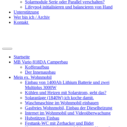
Solarmodule Serie oder Parallel verschalten?
Lifeypo4 initialisieren und balancieren von Hand
Unterstützung
Wer bin ich / Archiv
Kontakt
Suchfeld
ein-/ausblenden
Startseite
MB Vario 818DA Camperbau
Kofferaufbau
Der Innenausbau
Mein ex. Wohnmobil
Einbau von 1400Ah Lithium Batterie und zwei
Multiplus 3000W
Kühlen und Heizen mit Solarstrom, geht das?
Solaranlage (1840W) ich koche damit.
Waschmaschine im Wohnmobil einbauen
Gasfreies Wohnmobil, Einbau der Dieselheizung
Internet im Wohnmobil und Videoüberwachung
Hubstützen Einbau
Festtank-WC mit Zerhacker und Bidet