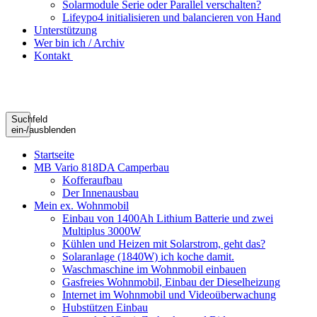
Solarmodule Serie oder Parallel verschalten?
Lifeypo4 initialisieren und balancieren von Hand
Unterstützung
Wer bin ich / Archiv
Kontakt
Suchfeld
ein-/ausblenden
Startseite
MB Vario 818DA Camperbau
Kofferaufbau
Der Innenausbau
Mein ex. Wohnmobil
Einbau von 1400Ah Lithium Batterie und zwei
Multiplus 3000W
Kühlen und Heizen mit Solarstrom, geht das?
Solaranlage (1840W) ich koche damit.
Waschmaschine im Wohnmobil einbauen
Gasfreies Wohnmobil, Einbau der Dieselheizung
Internet im Wohnmobil und Videoüberwachung
Hubstützen Einbau