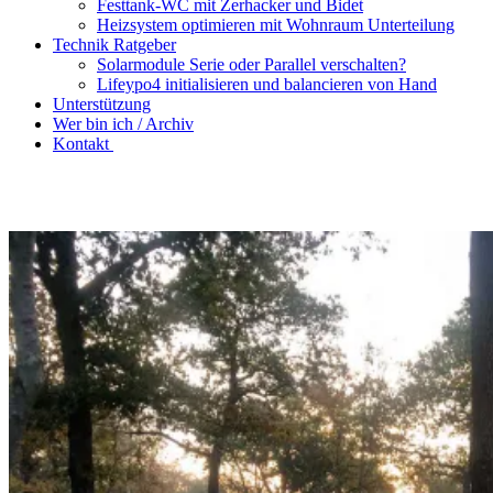
Festtank-WC mit Zerhacker und Bidet
Heizsystem optimieren mit Wohnraum Unterteilung
Technik Ratgeber
Solarmodule Serie oder Parallel verschalten?
Lifeypo4 initialisieren und balancieren von Hand
Unterstützung
Wer bin ich / Archiv
Kontakt