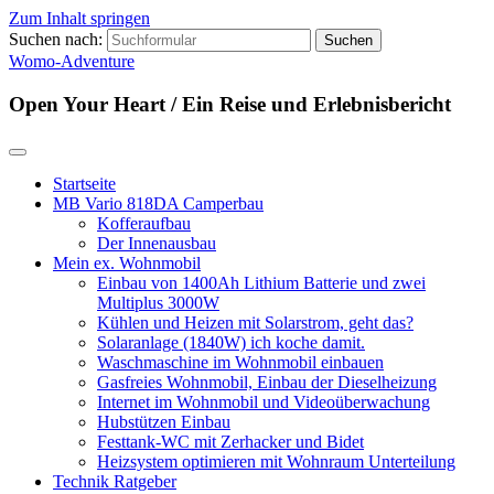
Zum Inhalt springen
Suchen nach:
Womo-Adventure
Open Your Heart / Ein Reise und Erlebnisbericht
Startseite
MB Vario 818DA Camperbau
Kofferaufbau
Der Innenausbau
Mein ex. Wohnmobil
Einbau von 1400Ah Lithium Batterie und zwei
Multiplus 3000W
Kühlen und Heizen mit Solarstrom, geht das?
Solaranlage (1840W) ich koche damit.
Waschmaschine im Wohnmobil einbauen
Gasfreies Wohnmobil, Einbau der Dieselheizung
Internet im Wohnmobil und Videoüberwachung
Hubstützen Einbau
Festtank-WC mit Zerhacker und Bidet
Heizsystem optimieren mit Wohnraum Unterteilung
Technik Ratgeber