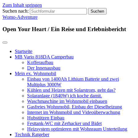
Zum Inhalt springen
Suchen nach:
Womo-Adventure
Open Your Heart / Ein Reise und Erlebnisbericht
Startseite
MB Vario 818DA Camperbau
Kofferaufbau
Der Innenausbau
Mein ex. Wohnmobil
Einbau von 1400Ah Lithium Batterie und zwei
Multiplus 3000W
Kühlen und Heizen mit Solarstrom, geht das?
Solaranlage (1840W) ich koche damit.
Waschmaschine im Wohnmobil einbauen
Gasfreies Wohnmobil, Einbau der Dieselheizung
Internet im Wohnmobil und Videoüberwachung
Hubstützen Einbau
Festtank-WC mit Zerhacker und Bidet
Heizsystem optimieren mit Wohnraum Unterteilung
Technik Ratgeber