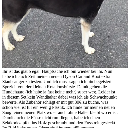
Ihr ist das glaub egal. Hauptsache ich bin wieder bei ihr. Nun
habe ich auch Zeit meinen neuen Dyson Car and Boot extra
Staubsauger zu testen. Und ich muss sagen ich bin begeistert.
Speziell von der kleinen Rotationsbürste. Damit gehen die
Hundehaare (ich habe ja fast keine mehr) super weg. Leider ist
in diesem Set kein Wandhalter dabei was ich als Schwachpunkt
bewerte. Als Zubehör schlägt er mit gut 30€ zu buche, was
schon viel ist für ein wenig Plastik. Ich finde für meinen neuen
Saugi einen neuen Platz wo er auch ohne Halter bleibt wo er ist.
Damit auch die Füsse nicht rumfliegen, habe ich einen
Sektkorkzapfen ins Holz geschraubt und den Fuss reingesteckt.
Im Bild links unten. Ideen sind immer willkommen.