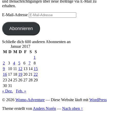
und Benachrichtigungen über neue Beiträge via E-Mail zu
erhalten.
E-Mail-Adresse
Abonnieren
Schließe dich 600 anderen Abonnenten an
Januar 2017
M
D
M
D
F
S
S
1
2
3
4
5
6
7
8
9
10
11
12
13
14
15
16
17
18
19
20
21
22
23
24
25
26
27
28
29
30
31
« Dez.
Feb. »
© 2026
Womo-Adventure
— Diese Website läuft mit
WordPress
Theme erstellt von
Anders Norén
—
Nach oben ↑