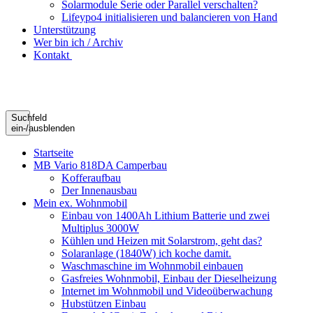
Solarmodule Serie oder Parallel verschalten?
Lifeypo4 initialisieren und balancieren von Hand
Unterstützung
Wer bin ich / Archiv
Kontakt
Suchfeld
ein-/ausblenden
Startseite
MB Vario 818DA Camperbau
Kofferaufbau
Der Innenausbau
Mein ex. Wohnmobil
Einbau von 1400Ah Lithium Batterie und zwei
Multiplus 3000W
Kühlen und Heizen mit Solarstrom, geht das?
Solaranlage (1840W) ich koche damit.
Waschmaschine im Wohnmobil einbauen
Gasfreies Wohnmobil, Einbau der Dieselheizung
Internet im Wohnmobil und Videoüberwachung
Hubstützen Einbau