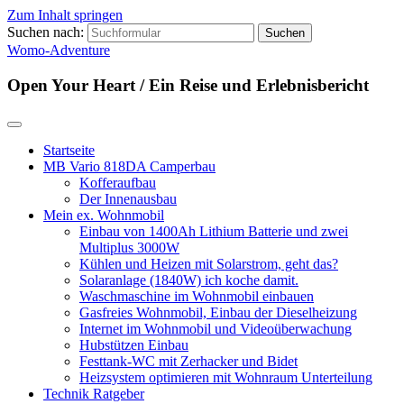
Zum Inhalt springen
Suchen nach:
Womo-Adventure
Open Your Heart / Ein Reise und Erlebnisbericht
Startseite
MB Vario 818DA Camperbau
Kofferaufbau
Der Innenausbau
Mein ex. Wohnmobil
Einbau von 1400Ah Lithium Batterie und zwei
Multiplus 3000W
Kühlen und Heizen mit Solarstrom, geht das?
Solaranlage (1840W) ich koche damit.
Waschmaschine im Wohnmobil einbauen
Gasfreies Wohnmobil, Einbau der Dieselheizung
Internet im Wohnmobil und Videoüberwachung
Hubstützen Einbau
Festtank-WC mit Zerhacker und Bidet
Heizsystem optimieren mit Wohnraum Unterteilung
Technik Ratgeber