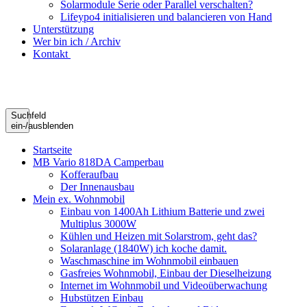
Solarmodule Serie oder Parallel verschalten?
Lifeypo4 initialisieren und balancieren von Hand
Unterstützung
Wer bin ich / Archiv
Kontakt
Suchfeld
ein-/ausblenden
Startseite
MB Vario 818DA Camperbau
Kofferaufbau
Der Innenausbau
Mein ex. Wohnmobil
Einbau von 1400Ah Lithium Batterie und zwei
Multiplus 3000W
Kühlen und Heizen mit Solarstrom, geht das?
Solaranlage (1840W) ich koche damit.
Waschmaschine im Wohnmobil einbauen
Gasfreies Wohnmobil, Einbau der Dieselheizung
Internet im Wohnmobil und Videoüberwachung
Hubstützen Einbau