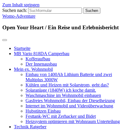
Zum Inhalt springen
Suchen nach:
Womo-Adventure
Open Your Heart / Ein Reise und Erlebnisbericht
Startseite
MB Vario 818DA Camperbau
Kofferaufbau
Der Innenausbau
Mein ex. Wohnmobil
Einbau von 1400Ah Lithium Batterie und zwei
Multiplus 3000W
Kühlen und Heizen mit Solarstrom, geht das?
Solaranlage (1840W) ich koche damit.
Waschmaschine im Wohnmobil einbauen
Gasfreies Wohnmobil, Einbau der Dieselheizung
Internet im Wohnmobil und Videoüberwachung
Hubstützen Einbau
Festtank-WC mit Zerhacker und Bidet
Heizsystem optimieren mit Wohnraum Unterteilung
Technik Ratgeber