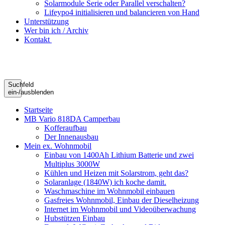
Solarmodule Serie oder Parallel verschalten?
Lifeypo4 initialisieren und balancieren von Hand
Unterstützung
Wer bin ich / Archiv
Kontakt
Suchfeld
ein-/ausblenden
Startseite
MB Vario 818DA Camperbau
Kofferaufbau
Der Innenausbau
Mein ex. Wohnmobil
Einbau von 1400Ah Lithium Batterie und zwei
Multiplus 3000W
Kühlen und Heizen mit Solarstrom, geht das?
Solaranlage (1840W) ich koche damit.
Waschmaschine im Wohnmobil einbauen
Gasfreies Wohnmobil, Einbau der Dieselheizung
Internet im Wohnmobil und Videoüberwachung
Hubstützen Einbau